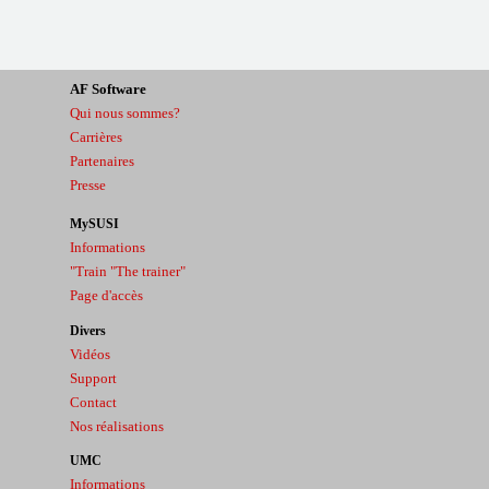
AF
Software
Qui nous sommes?
Carrières
Partenaires
Presse
MySUSI
Informations
"Train "The trainer"
Page d'accès
Divers
Vidéos
Support
Contact
Nos réalisations
UMC
Informations