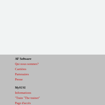
AF
Software
Qui nous sommes?
Carrières
Partenaires
Presse
MySUSI
Informations
"Train "The trainer"
Page d'accès